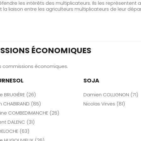
endre les intérêts des multiplicateurs. Ils les représentent 
t la liaison entre les agriculteurs multiplicateurs de leur dé
ISSIONS ÉCONOMIQUES
ses commissions économiques.
URNESOL
SOJA
e BRUGIÈRE (26)
Damien COLLIGNON (71)
en CHABIRAND (85)
Nicolas Virves (81)
ine COMBEDIMANCHE (26)
ent DALENC (31)
 DELOCHE (63)
e HUGOUVIEUX (26)