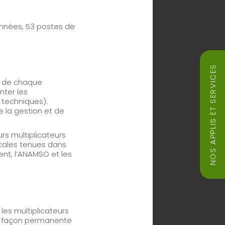
années, 53 postes de
NOS APPLIS ET SERVICES
s de chaque
ter les
 techniques).
 la gestion et de
rs multiplicateurs
ocales tenues dans
ment, l’ANAMSO et les
es multiplicateurs
de façon permanente