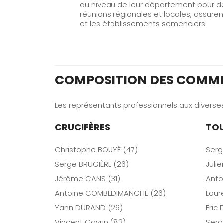
au niveau de leur département pour déf
réunions régionales et locales, assuren
et les établissements semenciers.
COMPOSITION DES COMM
Les représentants professionnels aux diver
CRUCIFÈRES
TO
Christophe BOUYÉ (47)
Serg
Serge BRUGIÈRE (26)
Juli
Jérôme CANS (31)
Anto
Antoine COMBEDIMANCHE (26)
Laur
Yann DURAND (26)
Eric
Vincent Gayrin (82)
Serg