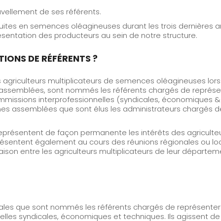
uvellement de ses référents.
uites en semences oléagineuses durant les trois dernières 
résentation des producteurs au sein de notre structure.
TIONS DE RÉFÉRENTS ?
 agriculteurs multiplicateurs de semences oléagineuses lor
assemblées, sont nommés les référents chargés de représen
ommissions interprofessionnelles (syndicales, économiques &
s assemblées que sont élus les administrateurs chargés de
eprésentent de façon permanente les intérêts des agriculteu
résentent également au cours des réunions régionales ou l
liaison entre les agriculteurs multiplicateurs de leur départe
les que sont nommés les référents chargés de représenter l
elles syndicales, économiques et techniques. Ils agissent 