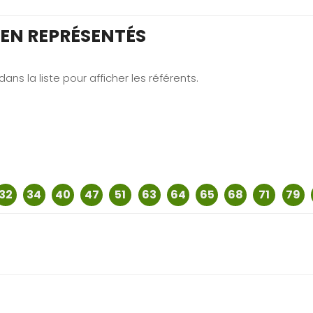
IEN REPRÉSENTÉS
ns la liste pour afficher les référents.
32
34
40
47
51
63
64
65
68
71
79