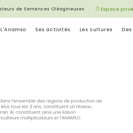
icateurs de Semences Oléagineuses
Espace priv
L'Anamso
Ses activités
Les cultures
Des
s dans l’ensemble des régions de production de
élus tous les 3 ans, constituent un réseau
ain. Ils constituent ainsi une liaison
culteurs multiplicateurs et l’ANAMSO.