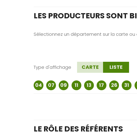
LES PRODUCTEURS SONT B
Sélectionnez un département sur la carte ou da
CARTE
LISTE
Type d'affichage
04
07
09
11
13
17
26
31
LE RÔLE DES RÉFÉRENTS