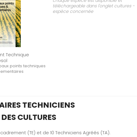
chaque espèce est disponible et
téléchargeable dans l'onglet cultures -
espèce concernée
ant Technique
esol
ipaux points techniques
lementaires
TAIRES TECHNICIENS
 DES CULTURES
cadrement (TE) et de 10 Techniciens Agréés (TA).