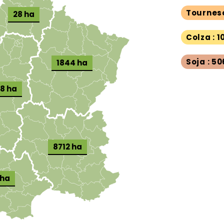
Tourneso
28 ha
Colza : 
Soja : 5
1844 ha
98 ha
8712 ha
 ha