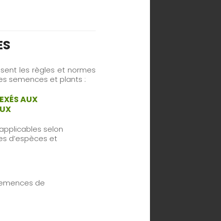
ES
osent les règles et normes
des semences et plants :
EXÉS AUX
AUX
 applicables selon
pes d’espèces et
 semences de