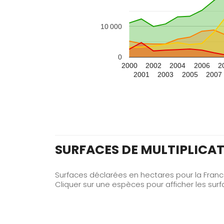
32
GERS
10 000
38
ISERE
40
LANDES
0
2000
2002
2004
2006
2
41
LOIR-ET-CHER
2001
2003
2005
2007
SURFACES DE MULTIPLICA
Surfaces déclarées en hectares pour la Fran
Cliquer sur une espèces pour afficher les su