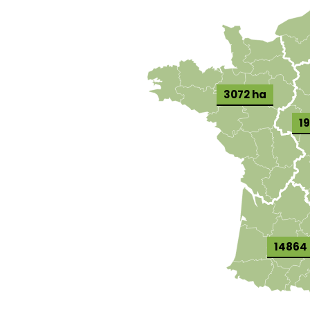
3072 ha
1
14864