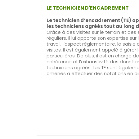
LE TECHNICIEN D'ENCADREMENT
Le technicien d’encadrement (TE) a
les techniciens agréés tout au long
Grâce à des visites sur le terrain et de
réguliers, il lui apporte son expertise sur
travail, l’aspect réglementaire, la saisi
visites. Il est également appelé à gérer l
particulières. De plus, il est en charge de 
cohérence et l’exhaustivité des données
techniciens agréés. Les TE sont égaleme
amenés à effectuer des notations en d
11
AUDE