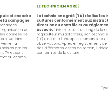
LE TECHNICIEN AGRÉÉ
ppuie et encadre
Le technicien agréé (TA) réalise les 
 de la campagne.
cultures conformément aux instruct
s échanges
direction du contrôle et au règleme
 l’organisation du
associé.
Il informe, tout au long de la
e des données de
l’agriculteur multiplicateur, son techni
es situations
(TE) ainsi que l’entreprise semencière d
vérifier la
observations. Après enregistrement de
 saisies par les
des différentes visites de terrain, il déci
nt TA et sont
conformité de la culture.
irect au champ.
Typ