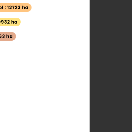
l : 12723 ha
10932 ha
063 ha