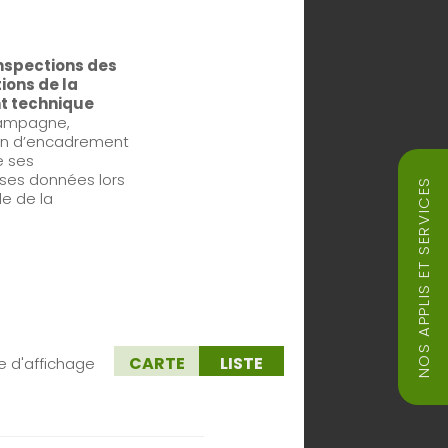
inspections des
ions de la
nt technique
 campagne,
cien d’encadrement
e ses
 ses données lors
NOS APPLIS ET SERVICES
de de la
CARTE
LISTE
e d'affichage