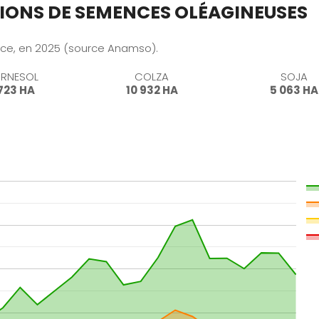
IONS DE SEMENCES OLÉAGINEUSES
nce, en 2025 (source Anamso).
A, TA/TE SOJA
RNESOL
COLZA
SOJA
 723 HA
10 932 HA
5 063 HA
A, TA/TE SOJA
47
LOT-ET-GARONNE
51
MARNE
64
PYRENEES-ATLANTI