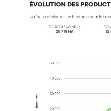
ÉVOLUTION DES PRODUCT
DAVID BONNERY
Surfaces déclarées en hectares pour la Fra
SUD / SUD-OUEST
TA/TE TOURNESOL, TA/TE COLZ
TOUS OLÉAGINEUX
TOU
28 718 HA
12
CÉDRIC COSTES
TA/TE TOURNESOL, TA/TE COLZ
50 000
40 000
03
ALLIER
30 000
11
AUDE
hectares
26
DROME
20 000